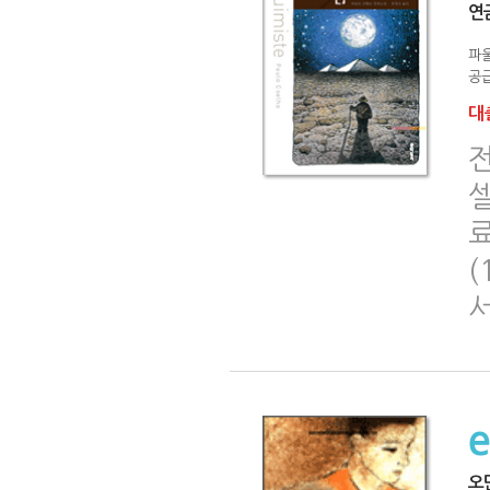
연
파
공급
대출
료
오