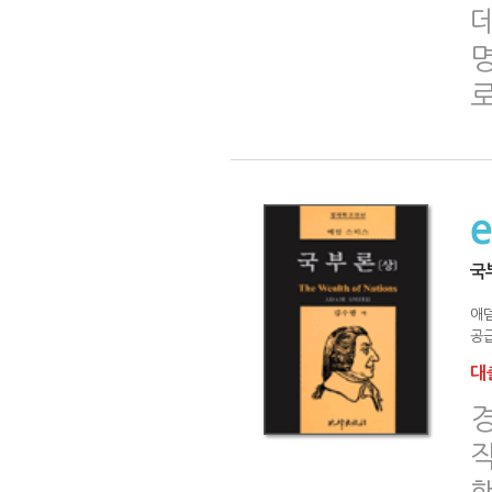
데
국부
애
공급
대출