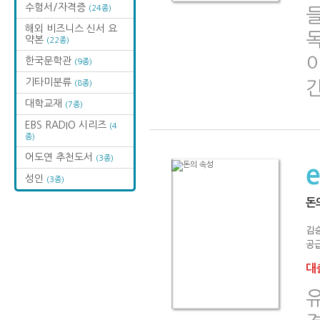
수험서/자격증
(24종)
해외 비즈니스 신서 요
독
약본
(22종)
이
한국문학관
(9종)
기타미분류
(8종)
대학교재
(7종)
EBS RADIO 시리즈
(4
종)
어도연 추천도서
(3종)
성인
(3종)
돈
김
공급
대출
유