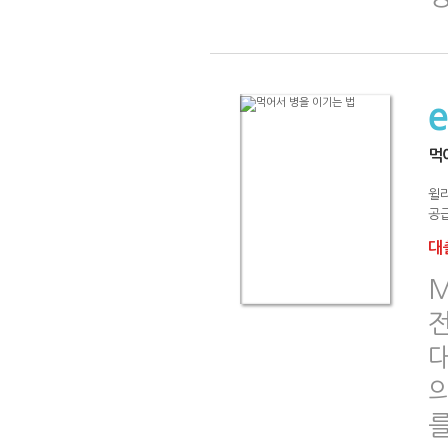
먹
윌
공급
대출
전
를