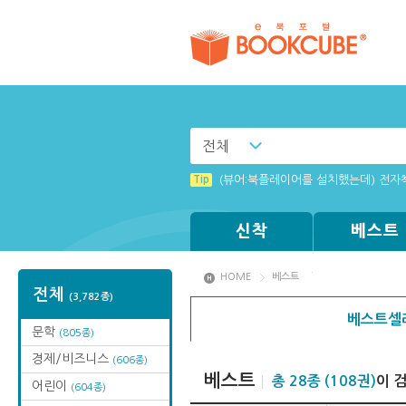
전체
Tip
Tip
[003] 홈페이지_추천도서 기능 설정
[001] 스마트폰_시작페이지 설정 방
Tip
(뷰어:북플레이어를 설치했는데) 전자
Tip
Tip
Tip
Windows XP에서는 북플레이어를 실행
MAMACExtrac.dll 파일 다운로드
[002] 스마트폰_푸시 기능 안내
신착
베스트
HOME
베스트
전체
(3,782종)
베스트셀
문학
(805종)
경제/비즈니스
(606종)
베스트
총 28종 (108권)
이 
어린이
(604종)