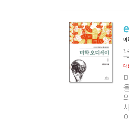
미
진
공급
대출
올
새
이