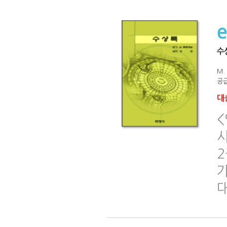
수
M.
공급
대출
사
2
가