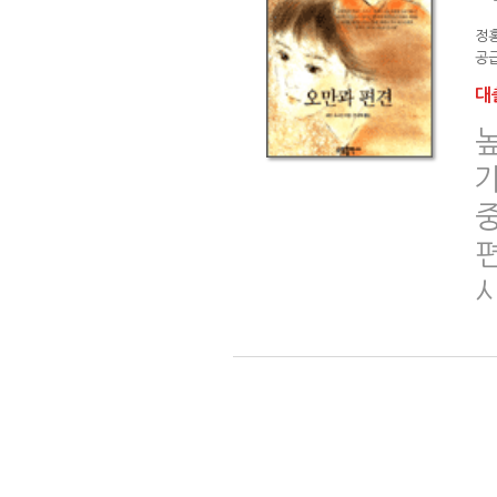
정
공급
대출
가