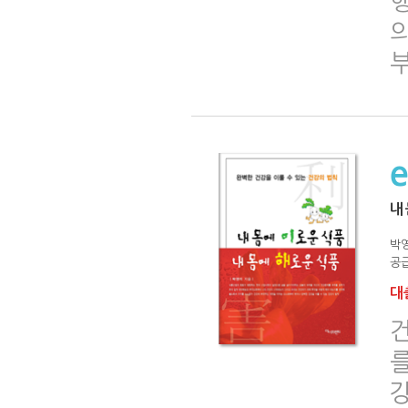
내
박
공급
대출
건