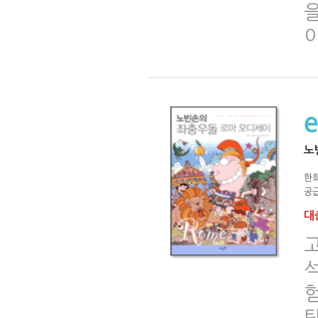
을
노
한
공급
대출
탐