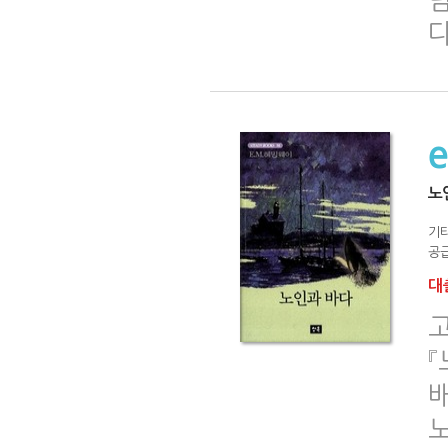
다
노
기
공급
대출
『