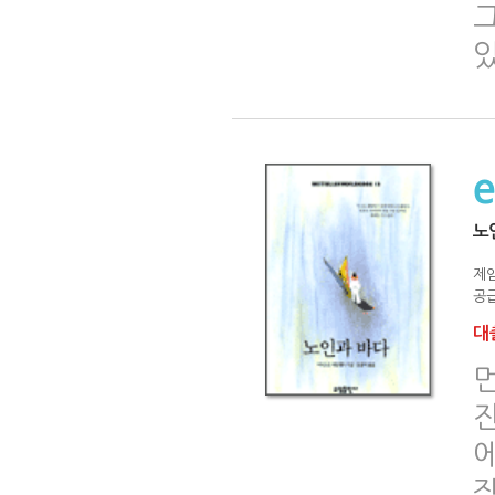
있
노
제임
공급
대출