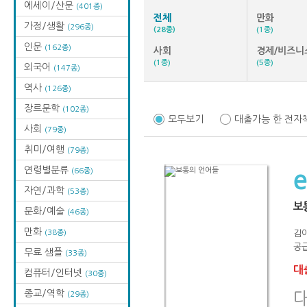
에세이/산문
(401종)
전체
만화
가정/생활
(296종)
(28종)
(1종)
인문
(162종)
사회
경제/비즈니
(1종)
(5종)
외국어
(147종)
역사
(126종)
장르문학
(102종)
모두보기
대출가능 한 전자
사회
(79종)
취미/여행
(79종)
연령별분류
(66종)
자연/과학
(53종)
보
문화/예술
(46종)
만화
(38종)
김
공급
무료 샘플
(33종)
대출
컴퓨터/인터넷
(30종)
종교/역학
(29종)