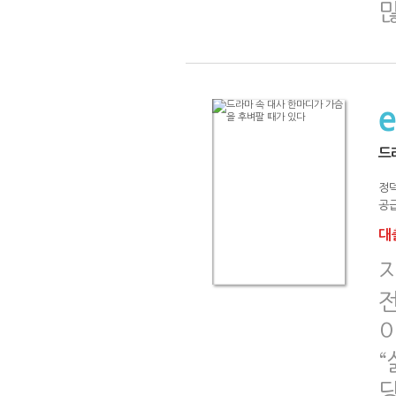
드
정
공급
대출
이