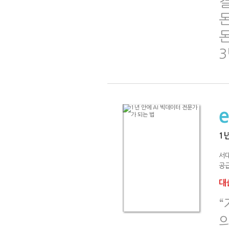
돈
3
1
서
공급
대출
의