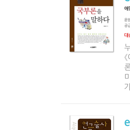
애
윤
공급
대출
미
가