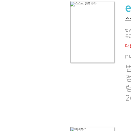
스
법
공급
대출
『
정
령
2