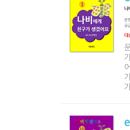
나
문
공급
대출
문
가
어