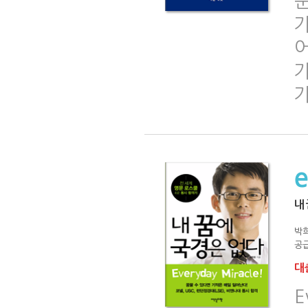
문
가
어
내
박
공급
대출
E