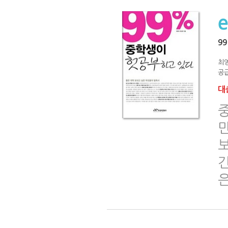
9
최영
공급
대출
중
긴