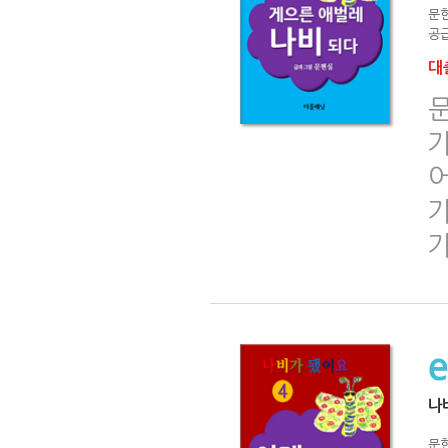
문
공급
대출
문
가
어
나
문