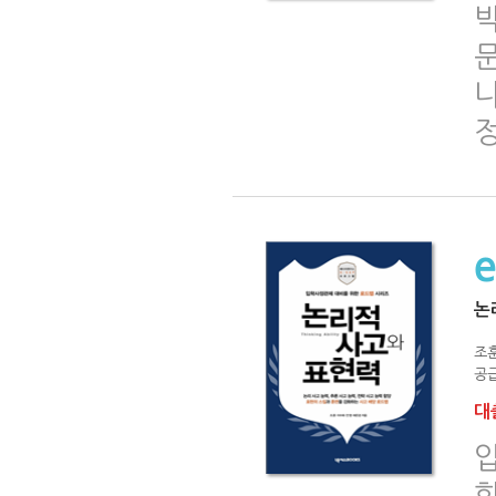
논
조훈
공급
대출
학