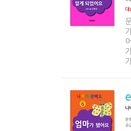
대출
문
가
어
나
문
공급