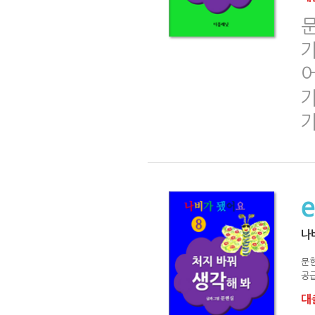
문
가
어
나
문
공급
대출