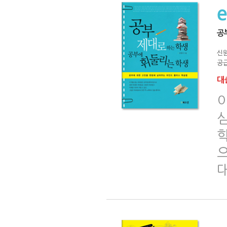
공
신
공급
대출