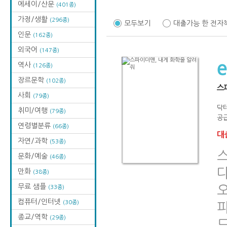
에세이/산문
(401종)
가정/생활
(296종)
모두보기
대출가능 한 전자
인문
(162종)
외국어
(147종)
역사
(126종)
장르문학
(102종)
스
사회
(79종)
닥
취미/여행
(79종)
공급
연령별분류
(66종)
대출
자연/과학
(53종)
문화/예술
(46종)
만화
(38종)
무료 샘플
(33종)
컴퓨터/인터넷
(30종)
종교/역학
(29종)