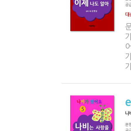
공급
대출
문
가
어
나
문
공급