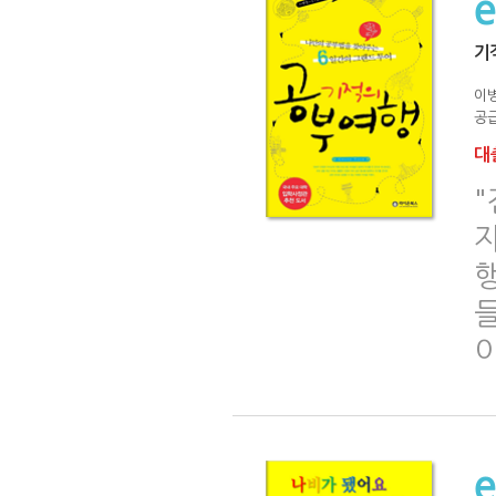
기
이
공급
대출
"
행
들