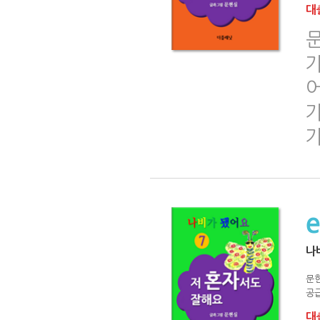
대출
문
가
어
나
문
공급
대출