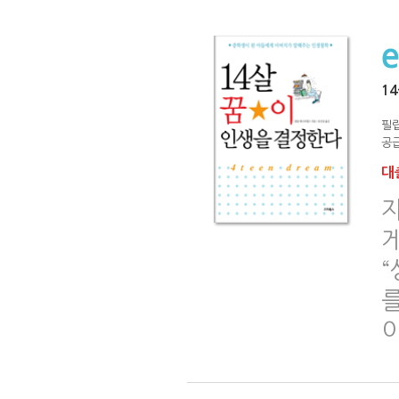
1
필
공급
대출
자
이