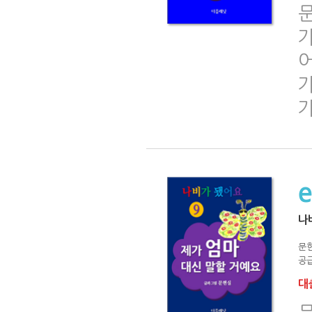
문
가
어
나
문
공급
대출