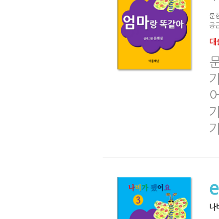
문
공급
대출
문
가
어
나