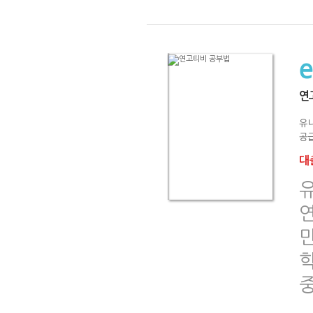
연
유
공급
대출
만