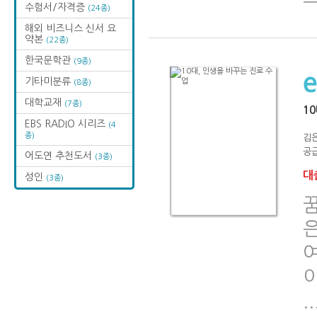
수험서/자격증
(24종)
해외 비즈니스 신서 요
약본
(22종)
한국문학관
(9종)
기타미분류
(8종)
대학교재
(7종)
1
EBS RADIO 시리즈
(4
종)
김
공급
어도연 추천도서
(3종)
대출
성인
(3종)
이
..