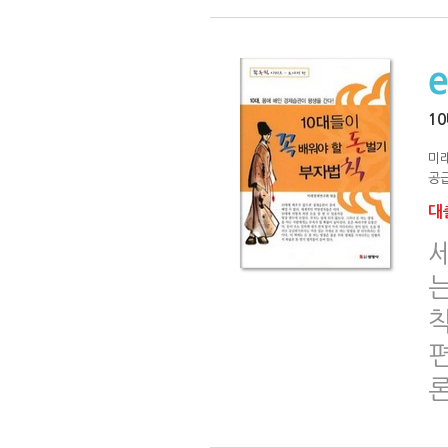
1
미
공급
대출
는
칙
편
론