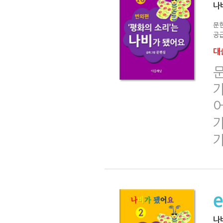
나
문
공급
대출
문
가
어
나