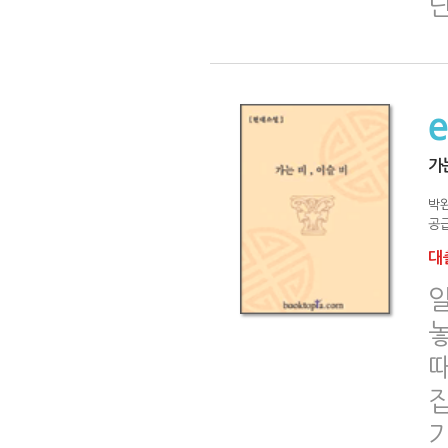
단
가
박
공급
대출