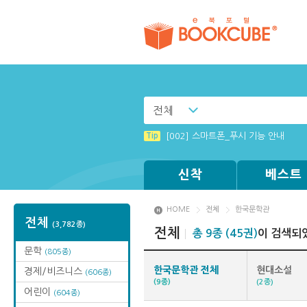
전체
Tip
(뷰어:북플레이어를 설치했는데) 전자
Tip
[002] 스마트폰_푸시 기능 안내
Tip
Tip
Tip
Tip
MAMACExtrac.dll 파일 다운로드
Windows XP에서는 북플레이어를 실행
[001] 스마트폰_시작페이지 설정 방
[003] 홈페이지_추천도서 기능 설정
신착
베스트
HOME
전체
한국문학관
전체
(3,782종)
전체
총 9종 (45권)
이 검색되
문학
(805종)
한국문학관 전체
현대소설
경제/비즈니스
(606종)
(9종)
(2종)
어린이
(604종)