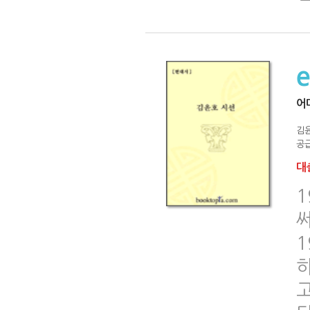
어
김
공급
대출
1
1
하
고