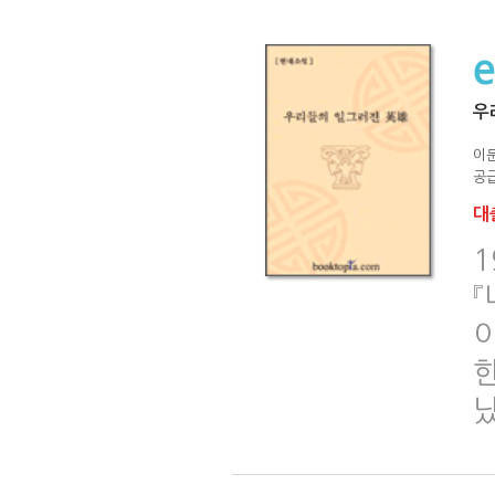
우
이
공급
대출
한
났