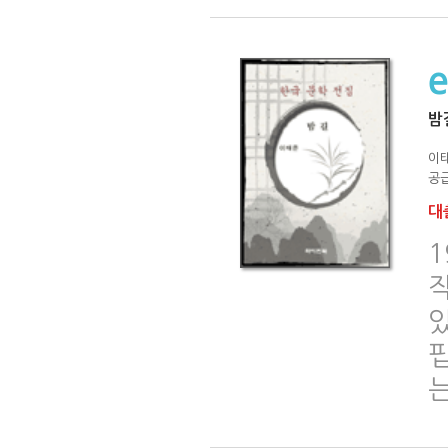
밤
이
공급
대출
1
있