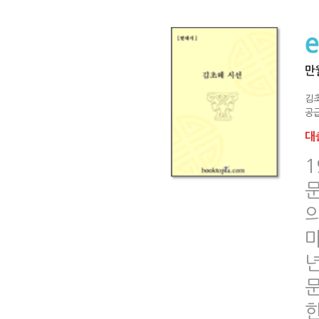
만
김
공급
대출
한