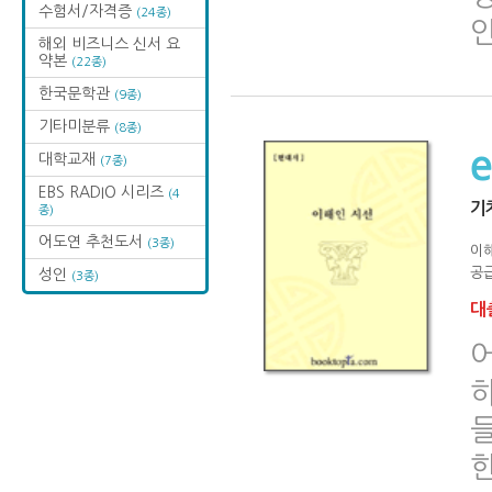
수험서/자격증
(24종)
해외 비즈니스 신서 요
약본
(22종)
한국문학관
(9종)
기타미분류
(8종)
대학교재
(7종)
EBS RADIO 시리즈
(4
기
종)
어도연 추천도서
(3종)
이
공급
성인
(3종)
대출
하