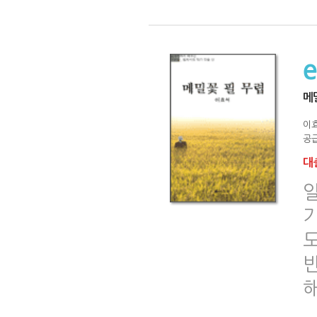
메
이
공급
대출
기
도