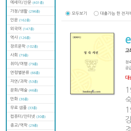
에세이/산문
(401종)
가정/생활
(296종)
모두보기
대출가능 한 전자
인문
(162종)
외국어
(147종)
역사
(126종)
장르문학
(102종)
고
사회
(79종)
정
취미/여행
(79종)
공급
연령별분류
(66종)
대출
자연/과학
(53종)
1
문화/예술
(46종)
만화
(38종)
무료 샘플
(33종)
컴퓨터/인터넷
(30종)
종교/역학
(29종)