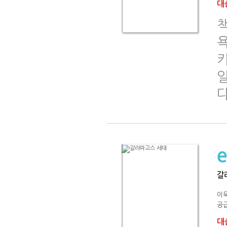
대출
책
욕
카
다
갈
이
공급
대출