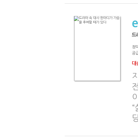
드
정
공급
대출
이