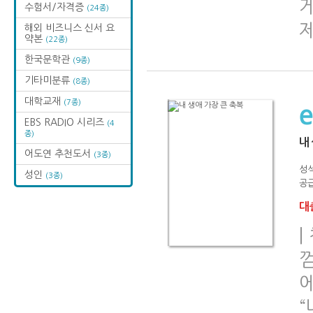
게
수험서/자격증
(24종)
해외 비즈니스 신서 요
약본
(22종)
한국문학관
(9종)
기타미분류
(8종)
대학교재
(7종)
EBS RADIO 시리즈
(4
종)
내
어도연 추천도서
(3종)
성
성인
(3종)
공급
대출
|
“