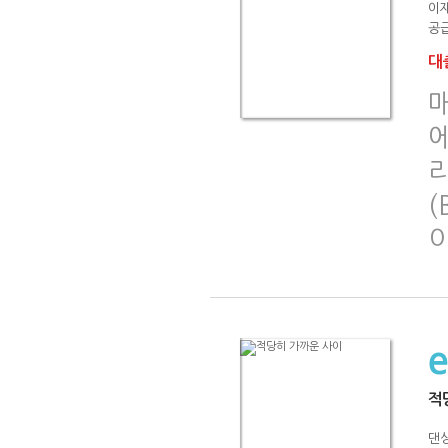
이
공급
대출
(
적
댄