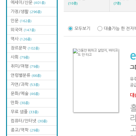
에세이/산문
(401종)
(10종)
(7종)
가정/생활
(296종)
인문
(162종)
모두보기
대출가능 한 전자
외국어
(147종)
역사
(126종)
장르문학
(102종)
사회
(79종)
취미/여행
(79종)
그
연령별분류
(66종)
유
자연/과학
(53종)
공급
문화/예술
(46종)
대출
만화
(38종)
무료 샘플
(33종)
컴퓨터/인터넷
(30종)
종교/역학
(29종)