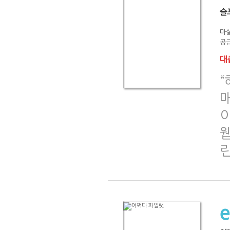
슬
마
공급
대출
이