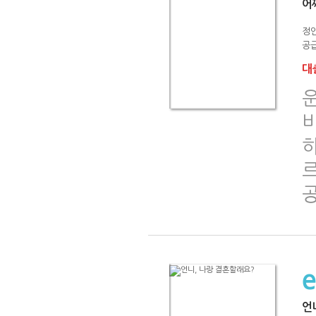
어
정
공급
대출
히
언