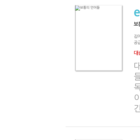
보
김
공급
대출
독
이