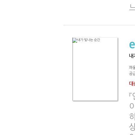
내
파
공급
대출
『
이
하