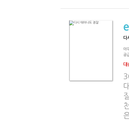
다
이
공급
대출
3