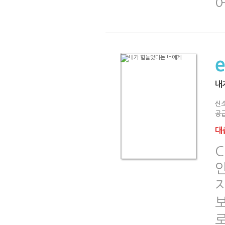
내
신
공급
대출
C
인
지