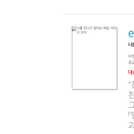
너
이현
공급
대출
그
과