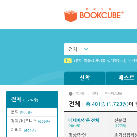
전체
Tip
Tip
[003] 홈페이지_추천도서 기능 설정
[001] 스마트폰_시작페이지 설정 방
Tip
(뷰어:북플레이어를 설치했는데) 전자
Tip
Tip
Tip
Windows XP에서는 북플레이어를 실행
MAMACExtrac.dll 파일 다운로드
[002] 스마트폰_푸시 기능 안내
신착
베스트
HOME
전체
에세이/산문
전체
(3,782종)
전체
총 401종 (1,723권)
이 
문학
(805종)
에세이/산문 전체
산문집
경제/비즈니스
(606종)
(401종)
(177종)
어린이
(604종)
명상/잠언
호기심잡학