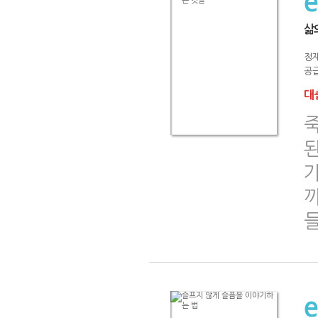
삶
정
공급
대출
된
까