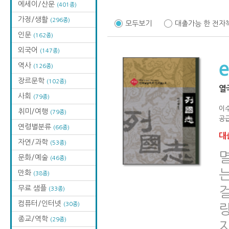
에세이/산문
(401종)
가정/생활
(296종)
모두보기
대출가능 한 전자
인문
(162종)
외국어
(147종)
역사
(126종)
장르문학
(102종)
열
사회
(79종)
이
취미/여행
(79종)
공급
연령별분류
(66종)
대출
자연/과학
(53종)
문화/예술
(46종)
만화
(38종)
무료 샘플
(33종)
컴퓨터/인터넷
(30종)
종교/역학
(29종)