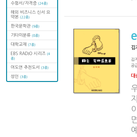
수험서/자격증
(24종)
해외 비즈니스 신서 요
약본
(22종)
한국문학관
(9종)
기타미분류
(8종)
대학교재
(7종)
김
EBS RADIO 시리즈
(4
종)
김
공급
어도연 추천도서
(3종)
대출
성인
(3종)