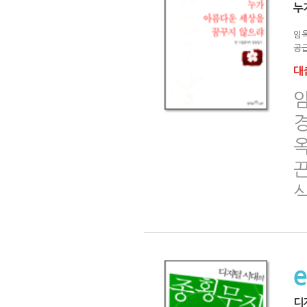
누
임
공급
대출
끈
디