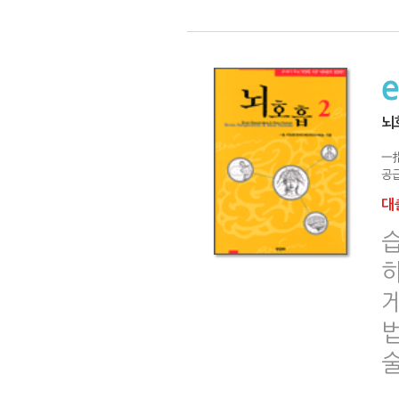
뇌
一
공급
대출
하
게
술