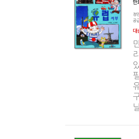
만
정
공급
대출
닐