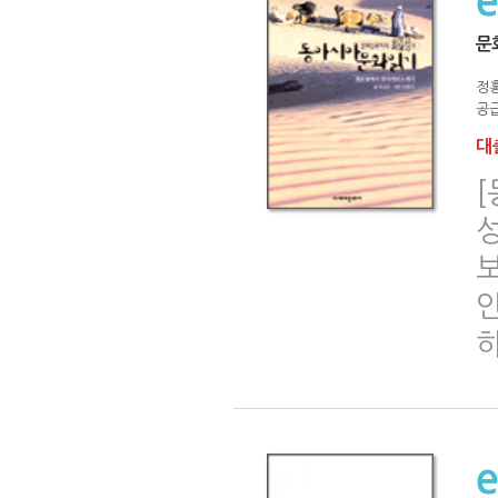
문
정
공급
대출
보
하