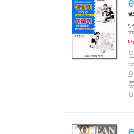
글
민
공급
대출