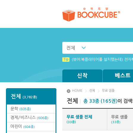
전체
Tip
Tip
[003] 홈페이지_추천도서 기능 설정
[001] 스마트폰_시작페이지 설정 방
Tip
(뷰어:북플레이어를 설치했는데) 전자
Tip
Tip
Tip
Windows XP에서는 북플레이어를 실행
MAMACExtrac.dll 파일 다운로드
[002] 스마트폰_푸시 기능 안내
신착
베스트
HOME
전체
무료 샘플
전체
(3,782종)
전체
총 33종 (165권)
이 검색
문학
(805종)
무료 샘플 전체
무료 샘플
경제/비즈니스
(606종)
(33종)
(33종)
어린이
(604종)