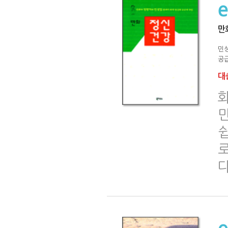
만
민
공급
대출
다