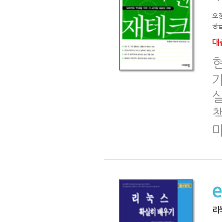
오
공급
대출
책
리