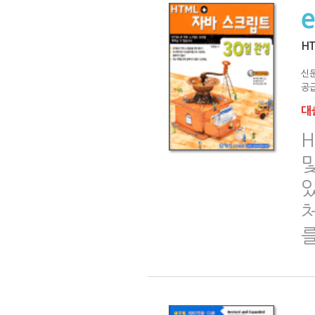
H
신
공급
대출
H
및