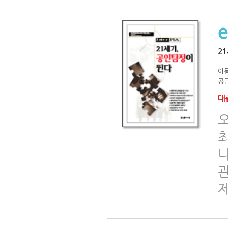
2
이
공급
대출
관