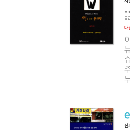
시
로버
공급
대출
두
신