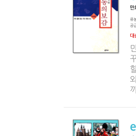
만
류
공급
대출
꾸