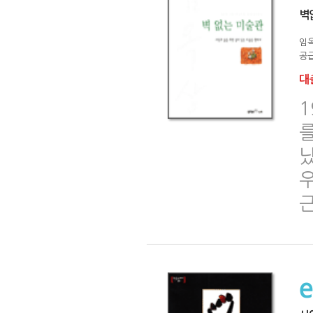
벽
임
공급
대출
1
를
우