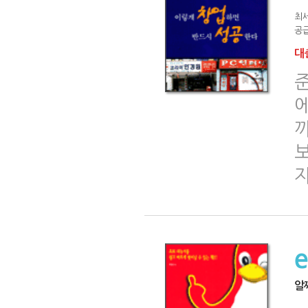
최
공급
대출
까
알짜