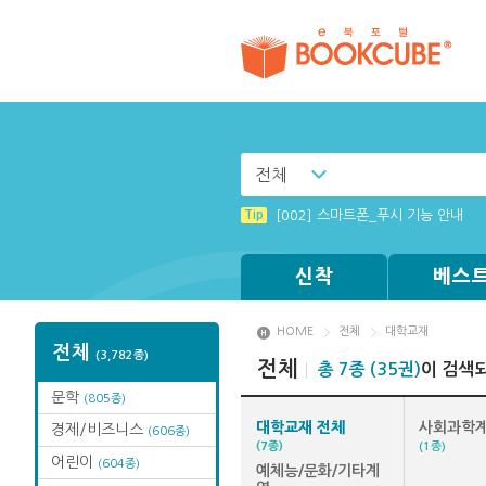
전체
Tip
(뷰어:북플레이어를 설치했는데) 전
Tip
[002] 스마트폰_푸시 기능 안내
Tip
Tip
Tip
Tip
MAMACExtrac.dll 파일 다운로드
Windows XP에서는 북플레이어를 
[001] 스마트폰_시작페이지 설정 
[003] 홈페이지_추천도서 기능 설
신착
베스
HOME
전체
대학교재
전체
(3,782종)
전체
총 7종 (35권)
이 검색
문학
(805종)
대학교재 전체
사회과학
경제/비즈니스
(606종)
(7종)
(1종)
어린이
(604종)
예체능/문화/기타계