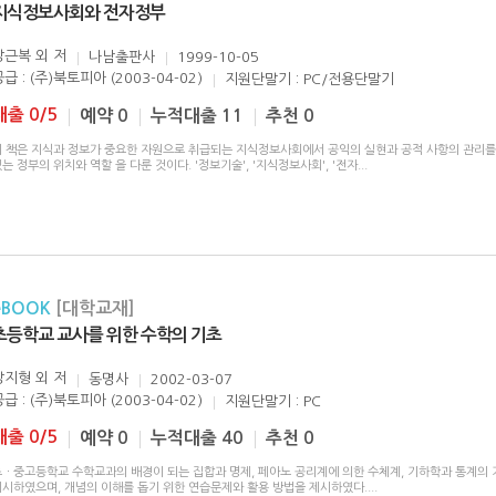
지식정보사회와 전자정부
강근복 외
저
나남출판사
1999-10-05
급 : (주)북토피아 (2003-04-02)
지원단말기 : PC/전용단말기
대출 0/5
예약 0
누적대출 11
추천 0
이 책은 지식과 정보가 중요한 자원으로 취급되는 지식정보사회에서 공익의 실현과 공적 사항의 관리
는 정부의 위치와 역할 을 다룬 것이다. '정보기술', '지식정보사회', '전자
...
eBOOK
[대학교재]
초등학교 교사를 위한 수학의 기초
강지형 외
저
동명사
2002-03-07
급 : (주)북토피아 (2003-04-02)
지원단말기 : PC
대출 0/5
예약 0
누적대출 40
추천 0
초ㆍ중고등학교 수학교과의 배경이 되는 집합과 명제, 페아노 공리계에 의한 수체계, 기하학과 통계의 
제시하였으며, 개념의 이해를 돕기 위한 연습문제와 활용 방법을 제시하였다.
...