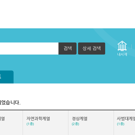
검색
상세 검색
자책이 열리지 않아요.
내서재
실행 할 수 없습니다. (2015년 12월 29일부터)
방법
정방법(관리자)
트
되었습니다.
계열
자연과학계열
경상계열
사범대계
(1종)
(2종)
(1종)