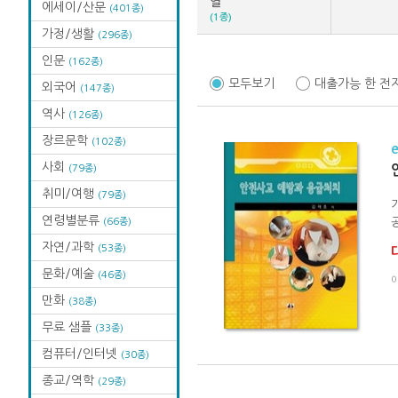
열
에세이/산문
(401종)
(1종)
가정/생활
(296종)
인문
(162종)
모두보기
대출가능 한 전
외국어
(147종)
역사
(126종)
장르문학
(102종)
사회
(79종)
취미/여행
(79종)
연령별분류
(66종)
공
자연/과학
(53종)
문화/예술
(46종)
만화
(38종)
무료 샘플
(33종)
컴퓨터/인터넷
(30종)
종교/역학
(29종)