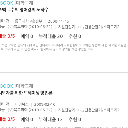
eBOOK
[대학교재]
조벽 교수의 영어강의 노하우
기타
저
동국대학교출판부
2008-11-15
급 : (주)북토피아 (2010-06-22)
지원단말기 : PC/전용단말기/스마트기기
대출 0/5
예약 0
누적대출 20
추천 0
이 책은 교수법 분야의 세계적인 권위자로 우리나라 교육현장에 ‘가르치는 방법’에 대한 새로운 바람을
조벽 교수가 지난 25년간 미국과 한국에서 영어로 강의를 해온 경험을 토대
...
eBOOK
[대학교재]
지도자를 위한 트레이닝 방법론
기타
저
대경북스
2008-02-10
급 : (주)북토피아 (2010-06-22)
지원단말기 : PC/전용단말기/스마트기기
대출 0/5
예약 0
누적대출 12
추천 0