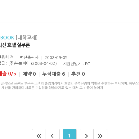
eBOOK
[대학교재]
최신 호텔 실무론
원융희
저
백산출판사
2002-09-05
급 : (주)북토피아 (2003-04-02)
지원단말기 : PC
대출 0/5
예약 0
누적대출 6
추천 0
실질적으로 프론트 부문은 고객의 출입과정에서 호텔의 중추신경의 역활을 수행하는 부서이며, 하우스
의 재산을 관리하며 새로운 수입원을 창출해가고 있는 데서 그 비중이 높아져
...
1