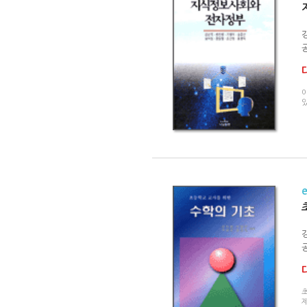
공
있
공