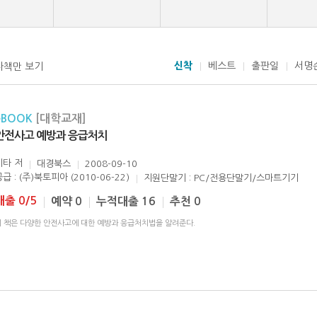
신착
베스트
출판일
서명
자책만 보기
eBOOK
[대학교재]
안전사고 예방과 응급처치
기타
저
대경북스
2008-09-10
급 : (주)북토피아 (2010-06-22)
지원단말기 : PC/전용단말기/스마트기기
대출 0/5
예약 0
누적대출 16
추천 0
이 책은 다양한 안전사고에 대한 예방과 응급처치법을 알려준다.