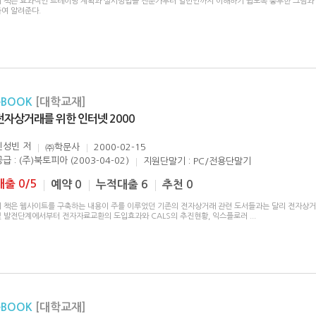
이 책은 효과적인 트레이닝 계획과 실시방법을 전문가부터 일반인까지 이해하기 쉽도록 풍부한 그림과
들여 알려준다.
eBOOK
[대학교재]
전자상거래를 위한 인터넷 2000
진성빈
저
㈜학문사
2000-02-15
급 : (주)북토피아 (2003-04-02)
지원단말기 : PC/전용단말기
대출 0/5
예약 0
누적대출 6
추천 0
이 책은 웹사이트를 구축하는 내용이 주를 이루었던 기존의 전자상거래 관련 도서들과는 달리 전자상
및 발전단계에서부터 전자자료교환의 도입효과와 CALS의 추진현황, 익스플로러
...
eBOOK
[대학교재]