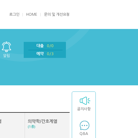
로그인
HOME
문의 및 개선요청
대출
0/0
예약
0/3
알림
공지사항
열
의약학/간호계열
(1종)
Q&A