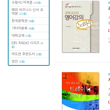
수험서/자격증
(24종)
해외 비즈니스 신서 요
약본
(22종)
한국문학관
(9종)
공
기타미분류
(8종)
대학교재
(7종)
EBS RADIO 시리즈
(4
종)
어도연 추천도서
(3종)
성인
(3종)
공