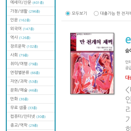
에세이/산문
(401종)
가정/생활
(296종)
모두보기
대출가능 한 전자
인문
(162종)
외국어
(147종)
역사
(126종)
장르문학
(102종)
숨
사회
(79종)
인
취미/여행
(79종)
공급
연령별분류
(66종)
대출
자연/과학
(53종)
문화/예술
(46종)
인
만화
(38종)
무료 샘플
(33종)
컴퓨터/인터넷
(30종)
종교/역학
(29종)