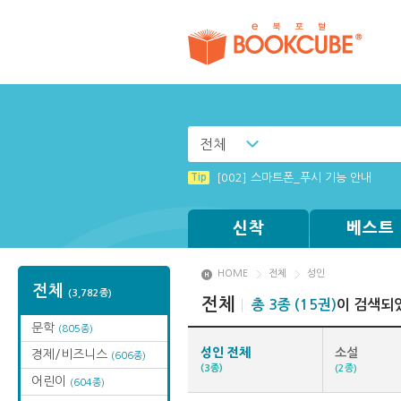
전체
Tip
(뷰어:북플레이어를 설치했는데) 전자
Tip
[002] 스마트폰_푸시 기능 안내
Tip
Tip
Tip
Tip
MAMACExtrac.dll 파일 다운로드
Windows XP에서는 북플레이어를 실행
[001] 스마트폰_시작페이지 설정 방
[003] 홈페이지_추천도서 기능 설정
신착
베스트
HOME
전체
성인
전체
(3,782종)
전체
총 3종 (15권)
이 검색되
문학
(805종)
성인 전체
소설
경제/비즈니스
(606종)
(3종)
(2종)
어린이
(604종)