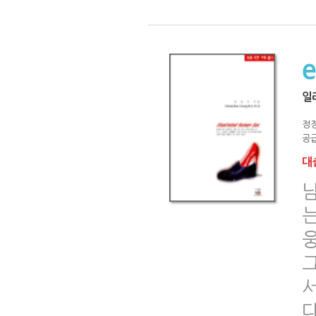
일
정
공급
대출
는
서
다