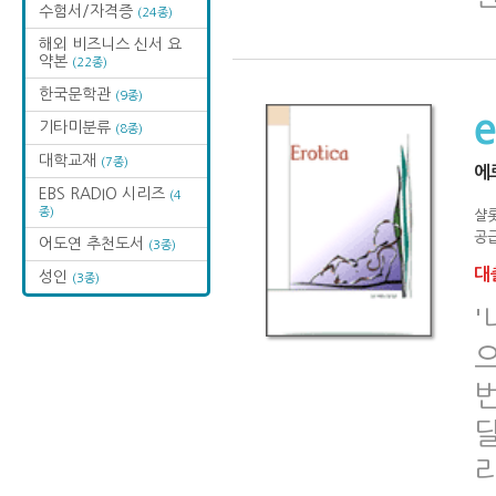
수험서/자격증
(24종)
해외 비즈니스 신서 요
약본
(22종)
한국문학관
(9종)
기타미분류
(8종)
대학교재
(7종)
에
EBS RADIO 시리즈
(4
종)
샬
공급
어도연 추천도서
(3종)
대출
성인
(3종)
으
번
달