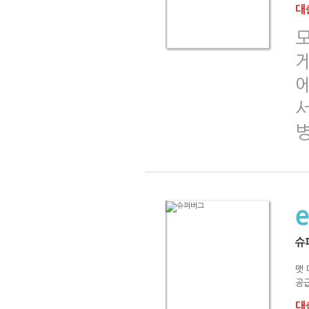
대출
병
슈
맷
공급
대출