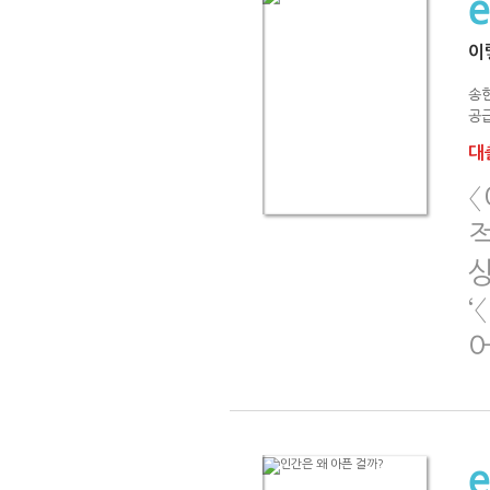
이
송
공급
대출
‘