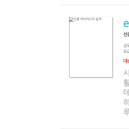
신
김
공급
대출
하
루