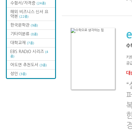
수험서/자격증
(24종)
해외 비즈니스 신서 요
약본
(22종)
한국문학관
(9종)
기타미분류
(8종)
대학교재
(7종)
수
EBS RADIO 시리즈
(4
종)
키
공급
어도연 추천도서
(3종)
대출
성인
(3종)
한