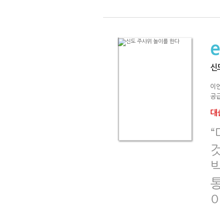
신
이
공급
대출
것