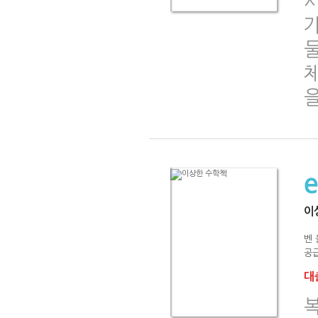
서
체
이
벤 
공급
대출