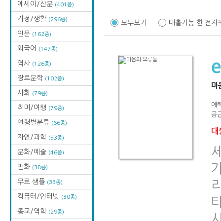
에세이/산문
(401종)
가정/생활
(296종)
모두보기
대출가능 한 전자
인문
(162종)
외국어
(147종)
역사
(126종)
장르문학
(102종)
마
사회
(79종)
에
취미/여행
(79종)
공급
연령별분류
(66종)
대출
자연/과학
(53종)
문화/예술
(46종)
만화
(38종)
무료 샘플
리
(33종)
컴퓨터/인터넷
(30종)
타
종교/역학
(29종)