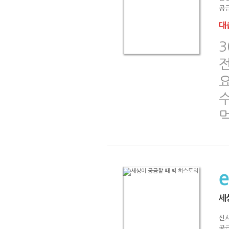
공급
대출
3
세
신
공급