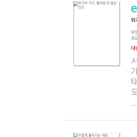
위
남
공급
대출
서
태
..