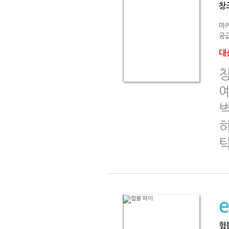
창
마
공급
대출
창
하
험