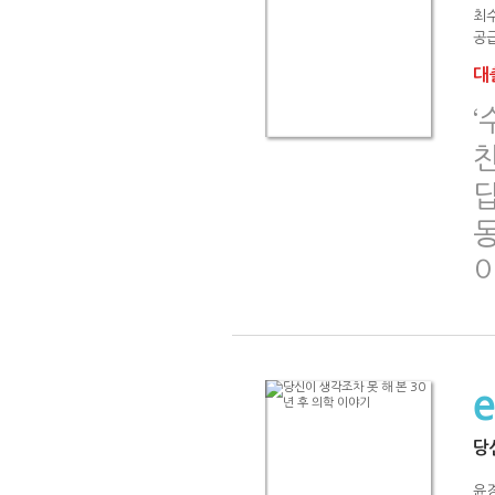
최
공급
대출
‘
당
윤