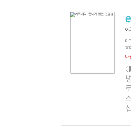
에
마
공급
대출
병
스
십