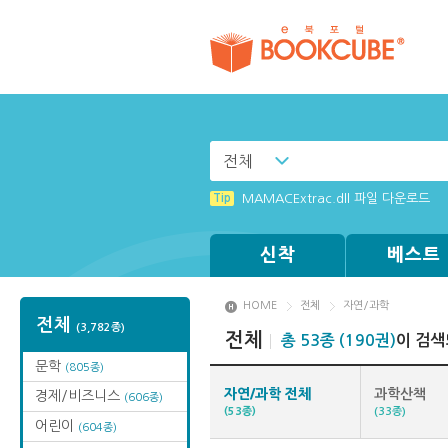
전체
Tip
Tip
(뷰어:북플레이어를 설치했는데) 전자
[002] 스마트폰_푸시 기능 안내
Tip
MAMACExtrac.dll 파일 다운로드
Tip
Tip
Tip
Windows XP에서는 북플레이어를 실행
[001] 스마트폰_시작페이지 설정 방
[003] 홈페이지_추천도서 기능 설정
신착
베스트
HOME
전체
자연/과학
전체
(3,782종)
전체
총 53종 (190권)
이 검색
문학
(805종)
자연/과학 전체
과학산책
경제/비즈니스
(606종)
(53종)
(33종)
어린이
(604종)