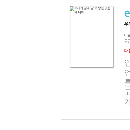
우
마
공급
대출
고