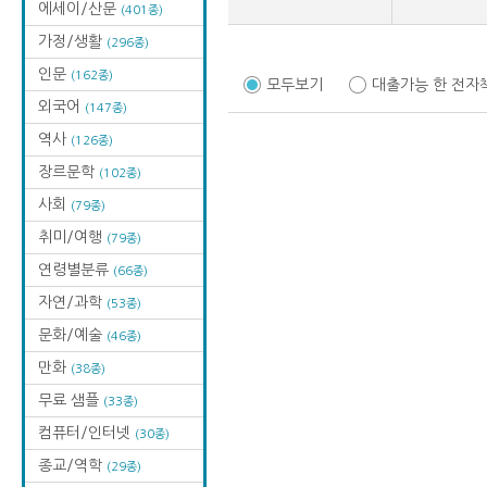
에세이/산문
(401종)
가정/생활
(296종)
인문
(162종)
모두보기
대출가능 한 전자
외국어
(147종)
역사
(126종)
장르문학
(102종)
사회
(79종)
취미/여행
(79종)
연령별분류
(66종)
자연/과학
(53종)
문화/예술
(46종)
만화
(38종)
무료 샘플
(33종)
컴퓨터/인터넷
(30종)
종교/역학
(29종)