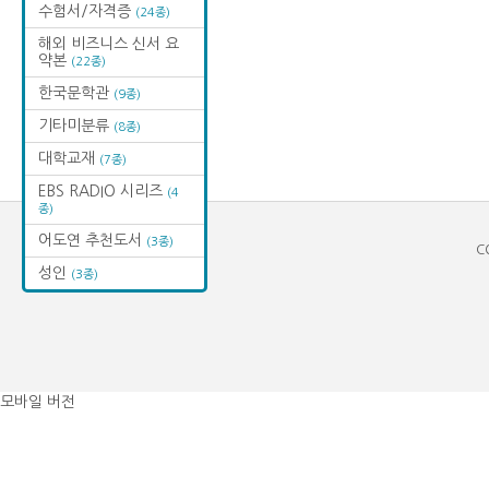
수험서/자격증
(24종)
해외 비즈니스 신서 요
약본
(22종)
한국문학관
(9종)
기타미분류
(8종)
대학교재
(7종)
EBS RADIO 시리즈
(4
종)
어도연 추천도서
(3종)
C
성인
(3종)
모바일 버전