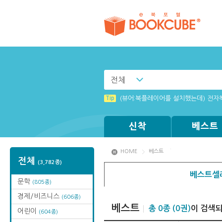
전체
Tip
[002] 스마트폰_푸시 기능 안내
Tip
(뷰어:북플레이어를 설치했는데) 전자
Tip
Tip
Tip
Tip
MAMACExtrac.dll 파일 다운로드
Windows XP에서는 북플레이어를 실행
[001] 스마트폰_시작페이지 설정 방
[003] 홈페이지_추천도서 기능 설정
신착
베스트
HOME
베스트
전체
(3,782종)
베스트셀
문학
(805종)
경제/비즈니스
(606종)
베스트
총 0종 (0권)
이 검색
어린이
(604종)