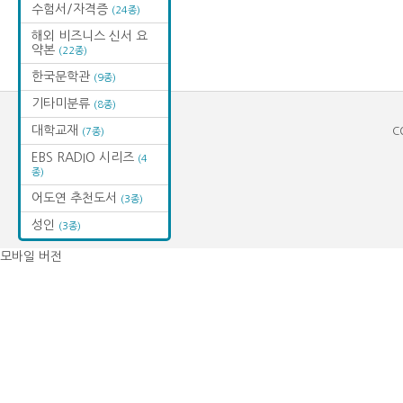
수험서/자격증
(24종)
해외 비즈니스 신서 요
약본
(22종)
한국문학관
(9종)
기타미분류
(8종)
대학교재
C
(7종)
EBS RADIO 시리즈
(4
종)
어도연 추천도서
(3종)
성인
(3종)
모바일 버전