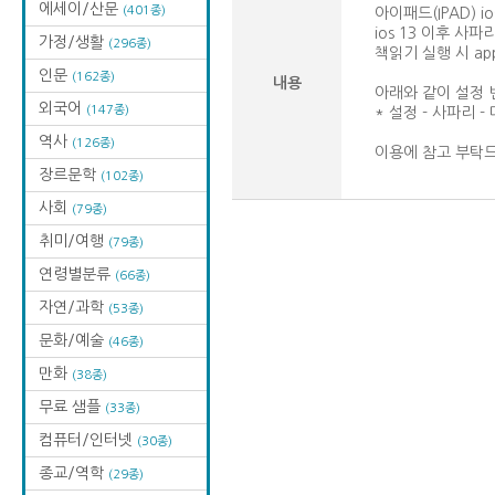
에세이/산문
(401종)
아이패드(IPAD) 
ios 13 이후 사
가정/생활
(296종)
책읽기 실행 시 a
인문
(162종)
내용
아래와 같이 설정 
외국어
(147종)
* 설정 - 사파리 
역사
(126종)
이용에 참고 부탁
장르문학
(102종)
사회
(79종)
취미/여행
(79종)
연령별분류
(66종)
자연/과학
(53종)
문화/예술
(46종)
만화
(38종)
무료 샘플
(33종)
컴퓨터/인터넷
(30종)
종교/역학
(29종)