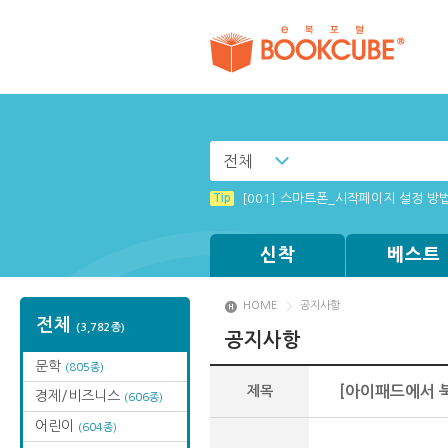
전체
Tip
[003] 홈페이지_추천도서 기능 설정
Tip
[001] 스마트폰_시작페이지 설정 방
Tip
Tip
Tip
Tip
(뷰어:북플레이어를 설치했는데) 전자
Windows XP에서는 북플레이어를 실행
MAMACExtrac.dll 파일 다운로드
[002] 스마트폰_푸시 기능 안내
신착
베스트
HOME
공지사항
전체
(3,782종)
공지사항
문학
(805종)
제목
[아이패드에서 북
경제/비즈니스
(606종)
어린이
(604종)